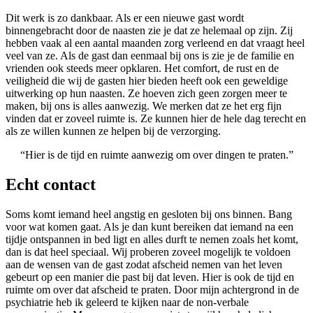
Dit werk is zo dankbaar. Als er een nieuwe gast wordt
binnengebracht door de naasten zie je dat ze helemaal op zijn. Zij
hebben vaak al een aantal maanden zorg verleend en dat vraagt heel
veel van ze. Als de gast dan eenmaal bij ons is zie je de familie en
vrienden ook steeds meer opklaren. Het comfort, de rust en de
veiligheid die wij de gasten hier bieden heeft ook een geweldige
uitwerking op hun naasten. Ze hoeven zich geen zorgen meer te
maken, bij ons is alles aanwezig. We merken dat ze het erg fijn
vinden dat er zoveel ruimte is. Ze kunnen hier de hele dag terecht en
als ze willen kunnen ze helpen bij de verzorging.
“Hier is de tijd en ruimte aanwezig om over dingen te praten.”
Echt contact
Soms komt iemand heel angstig en gesloten bij ons binnen. Bang
voor wat komen gaat. Als je dan kunt bereiken dat iemand na een
tijdje ontspannen in bed ligt en alles durft te nemen zoals het komt,
dan is dat heel speciaal. Wij proberen zoveel mogelijk te voldoen
aan de wensen van de gast zodat afscheid nemen van het leven
gebeurt op een manier die past bij dat leven. Hier is ook de tijd en
ruimte om over dat afscheid te praten. Door mijn achtergrond in de
psychiatrie heb ik geleerd te kijken naar de non-verbale