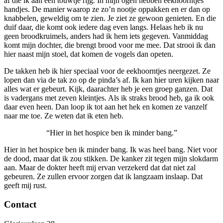
af die ik aan een touwtje rijg. In mijn ogen hebben eekhoorntjes
handjes. De manier waarop ze zo’n nootje oppakken en er dan op
knabbelen, geweldig om te zien. Je ziet ze gewoon genieten. En die
duif daar, die komt ook iedere dag even langs. Helaas heb ik nu
geen broodkruimels, anders had ik hem iets gegeven. Vanmiddag
komt mijn dochter, die brengt brood voor me mee. Dat strooi ik dan
hier naast mijn stoel, dat komen de vogels dan opeten.
De takken heb ik hier speciaal voor de eekhoorntjes neergezet. Ze
lopen dan via de tak zo op de pinda’s af. Ik kan hier uren kijken naar
alles wat er gebeurt. Kijk, daarachter heb je een groep ganzen. Dat
is vadergans met zeven kleintjes. Als ik straks brood heb, ga ik ook
daar even heen. Dan loop ik tot aan het hek en komen ze vanzelf
naar me toe. Ze weten dat ik eten heb.
“Hier in het hospice ben ik minder bang.”
Hier in het hospice ben ik minder bang. Ik was heel bang. Niet voor
de dood, maar dat ik zou stikken. De kanker zit tegen mijn slokdarm
aan. Maar de dokter heeft mij ervan verzekerd dat dat niet zal
gebeuren. Ze zullen ervoor zorgen dat ik langzaam inslaap. Dat
geeft mij rust.
Contact