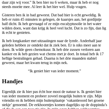
daar zijn wij voor.” Ik ben hier nu 6 weken, maar ik heb er nog
steeds moeite mee. Al leer ik het hier wel. Hulp vragen.
Gisteren ben ik in bad geweest. Dat bad hier is echt geweldig. Ik
heb er ruim 45 minuten in gelegen, de kaarsjes aan, het gordijntje
half dicht. Ik heb gevraagd of ze mijn eucalyptusolie in het water
wilden doen, want dan krijg ik heel veel lucht. Dat is zo fijn, dan lig
ik echt te genieten.
Ik heb longkanker met uitzaaiingen naar de lymfe. Anderhalf jaar
geleden hebben ze ontdekt dat ik ziek ben. Er is niks meer aan te
doen. Ik wilde geen chemokuur. Ik heb drie zussen verloren aan
kanker en ik heb gezien wat chemo met je doet. In totaal heb ik 17
heftige bestralingen gehad. Daarna is het drie maanden stabiel
geweest, maar het kwam terug in mijn nek.
“Ik geniet hier van ieder moment.”
Handjes
Eigenlijk zie ik hier pas écht hoe mooi de natuur is. Ik geniet hier
van ieder moment en probeer zoveel mogelijk buiten te zijn. Mijn
vriendin en ik hebben mijn buitenplaatsje ‘vakantieoord het groene
stekje’ genoemd. De eekhoorntjes komen dagelijks op de doppinda’s